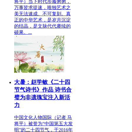
将平）当下时代步履匆匆，
万事皆求提速，唯独艺术之
美无法速成、不可复刻。真
正的中华艺术，是岁月沉淀
的结晶，是文脉代代赓续的
硕果。...
大暑：赵学敏《二十四
节气诗书》作品 诗书合
璧为非遗瑰宝注入新活
力
中国文化人物国际（记者 马
将平）被誉为“中国第五大发
明”的二十四节气，于2016年