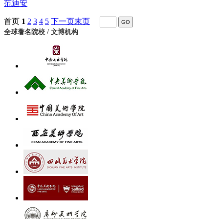
范迪安
首页
1
2
3
4
5
下一页
末页
全球著名院校 / 文博机构