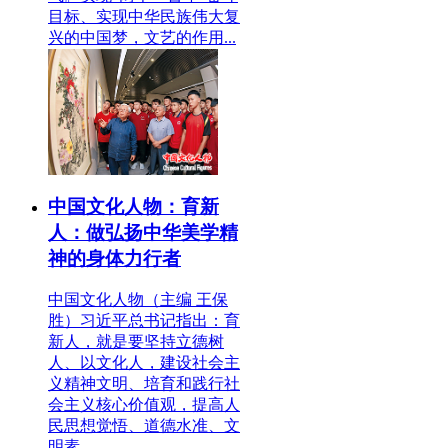
目标、实现中华民族伟大复
兴的中国梦，文艺的作用...
中国文化人物：育新
人：做弘扬中华美学精
神的身体力行者
中国文化人物（主编 王保
胜）习近平总书记指出：育
新人，就是要坚持立德树
人、以文化人，建设社会主
义精神文明、培育和践行社
会主义核心价值观，提高人
民思想觉悟、道德水准、文
明素...