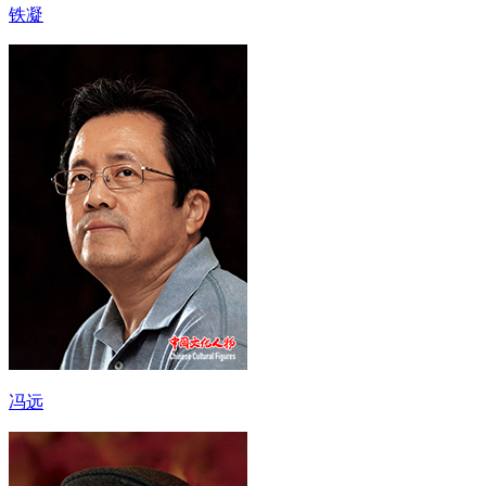
铁凝
冯远