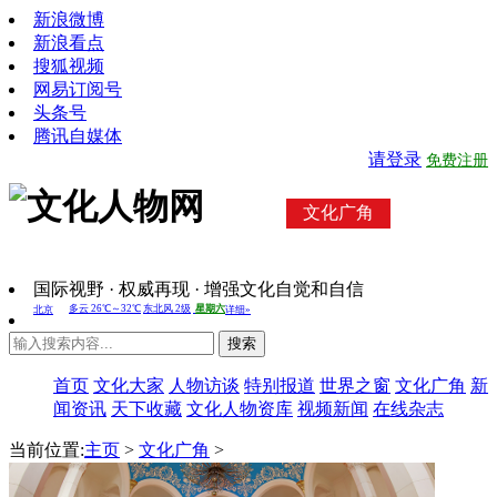
新浪微博
新浪看点
搜狐视频
网易订阅号
头条号
腾讯自媒体
请登录
免费注册
文化广角
国际视野 · 权威再现 · 增强文化自觉和自信
搜索
首页
文化大家
人物访谈
特别报道
世界之窗
文化广角
新
闻资讯
天下收藏
文化人物资库
视频新闻
在线杂志
当前位置:
主页
>
文化广角
>