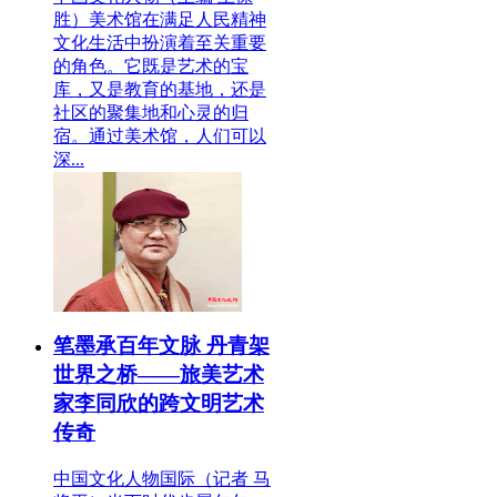
胜）美术馆在满足人民精神
文化生活中扮演着至关重要
的角色。它既是艺术的宝
库，又是教育的基地，还是
社区的聚集地和心灵的归
宿。通过美术馆，人们可以
深...
笔墨承百年文脉 丹青架
世界之桥——旅美艺术
家李同欣的跨文明艺术
传奇
中国文化人物国际（记者 马