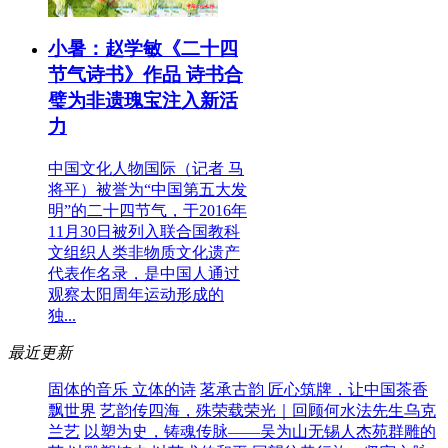
小暑：赵学敏《二十四
节气诗书》作品 诗书合
璧为非遗瑰宝注入新活
力
中国文化人物国际（记者 马
将平）被誉为“中国第五大发
明”的二十四节气，于2016年
11月30日被列入联合国教科
文组织人类非物质文化遗产
代表作名录，是中国人通过
观察太阳周年运动形成的
独...
最近更新
固体的音乐 立体的诗
茗承古韵 匠心筑牌，让中国茶香
飘世界
艺韵传四海，殊荣载荣光｜回顾何水法先生乌克
兰艺
以塑为史，铸魂传脉——吴为山无锡人杰苑群雕的