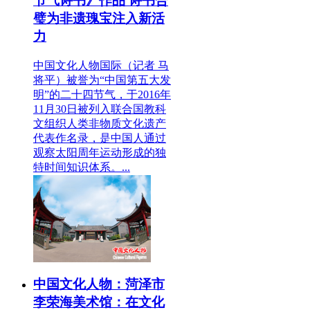
节气诗书》作品 诗书合
璧为非遗瑰宝注入新活
力
中国文化人物国际（记者 马
将平）被誉为“中国第五大发
明”的二十四节气，于2016年
11月30日被列入联合国教科
文组织人类非物质文化遗产
代表作名录，是中国人通过
观察太阳周年运动形成的独
特时间知识体系。...
中国文化人物：菏泽市
李荣海美术馆：在文化